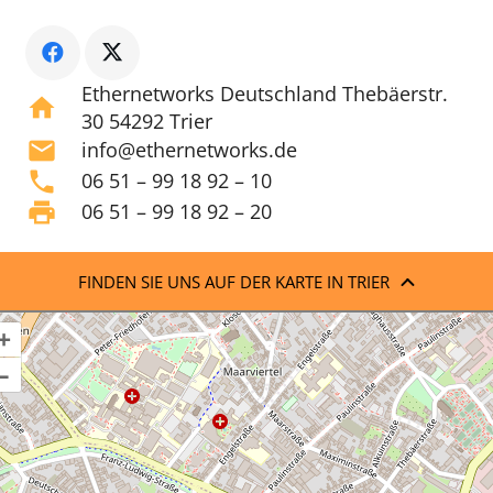
Ethernetworks Deutschland Thebäerstr.
home
30 54292 Trier
mail
info@ethernetworks.de
phone
06 51 – 99 18 92 – 10
print
06 51 – 99 18 92 – 20
FINDEN SIE UNS AUF DER KARTE IN TRIER
+
–