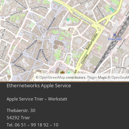
©
OpenStreetMap
contributors.
Plugin
Maps ©
OpenSeaM
Ethernetworks Apple Service
Apple Service Trier – Werkstatt
Thebäerstr. 30
54292 Trier
Tel. 06 51 – 99 18 92 – 10