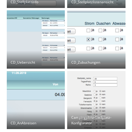
CD_Stellplatzinfo
CD_Stellplatzlistenansicht
CD_Uebersicht
CD_Zubuchungen
Campingplatz-Stellplatz-
CD_AnAbreisen
Konfigurator