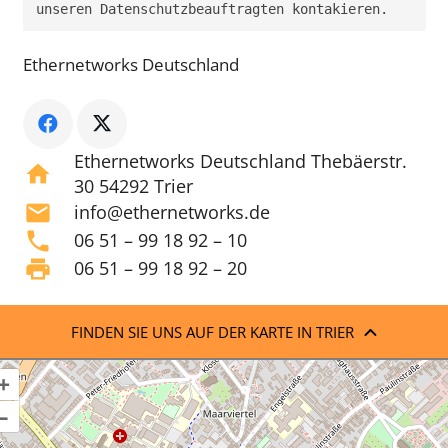
unseren Datenschutzbeauftragten kontakieren.
Ethernetworks Deutschland
Ethernetworks Deutschland Thebäerstr.
home
30 54292 Trier
mail
info@ethernetworks.de
phone
06 51 – 99 18 92 – 10
print
06 51 – 99 18 92 – 20
FINDEN SIE UNS AUF DER KARTE IN TRIER
+
–