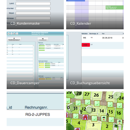
CD_Kundenmaske
CD_Kalender
CD_Dauercamper
CD_Buchungsuebersicht