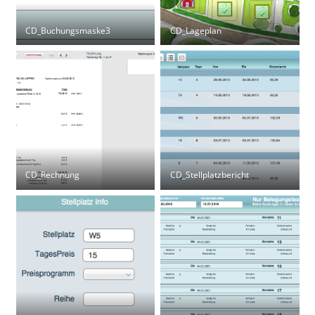
CD_Buchungsmaske3
CD_Lageplan
CD_Rechnung
CD_Stellplatzbericht