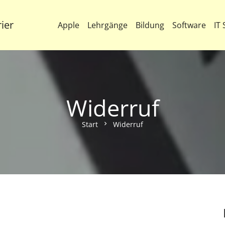
ier
Apple
Lehrgänge
Bildung
Software
IT 
Es befinden sich keine P
Widerruf
Start
chevron_right
Widerruf