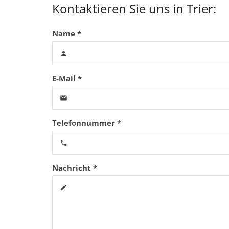
Kontaktieren Sie uns in Trier:
Name *
person
E-Mail *
email
Telefonnummer *
phone
Nachricht *
create