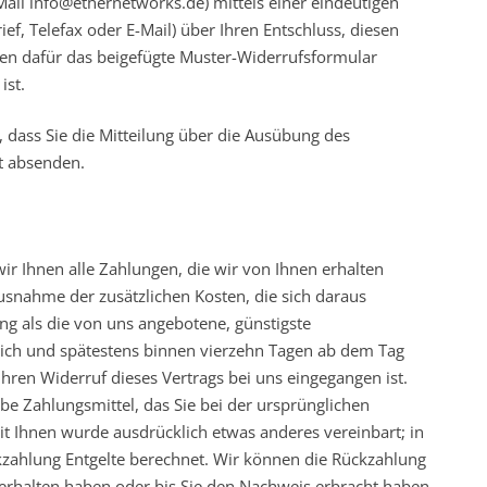
Mail info@ethernetworks.de) mittels einer eindeutigen
ief, Telefax oder E-Mail) über Ihren Entschluss, diesen
nen dafür das beigefügte Muster-Widerrufsformular
ist.
, dass Sie die Mitteilung über die Ausübung des
st absenden.
ir Ihnen alle Zahlungen, die wir von Ihnen erhalten
Ausnahme der zusätzlichen Kosten, die sich daraus
ung als die von uns angebotene, günstigste
lich und spätestens binnen vierzehn Tagen ab dem Tag
hren Widerruf dieses Vertrags bei uns eingegangen ist.
e Zahlungsmittel, das Sie bei der ursprünglichen
it Ihnen wurde ausdrücklich etwas anderes vereinbart; in
zahlung Entgelte berechnet. Wir können die Rückzahlung
erhalten haben oder bis Sie den Nachweis erbracht haben,