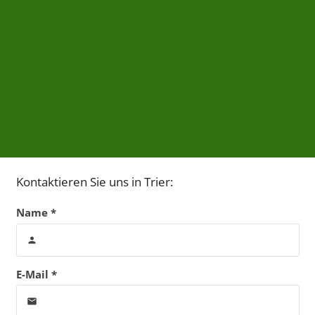
Kontaktieren Sie uns in Trier:
Name *
person
E-Mail *
email