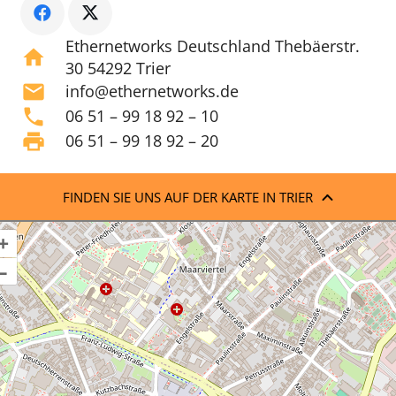
Ethernetworks Deutschland Thebäerstr.
home
30 54292 Trier
mail
info@ethernetworks.de
phone
06 51 – 99 18 92 – 10
print
06 51 – 99 18 92 – 20
FINDEN SIE UNS AUF DER KARTE IN TRIER
+
–