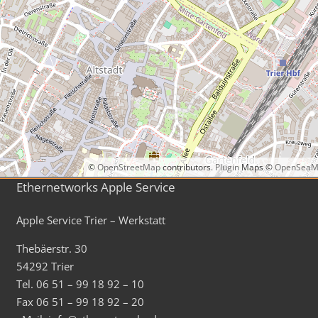
©
OpenStreetMap
contributors.
Plugin
Maps ©
OpenSeaM
Ethernetworks Apple Service
Apple Service Trier – Werkstatt
Thebäerstr. 30
54292 Trier
Tel. 06 51 – 99 18 92 – 10
Fax 06 51 – 99 18 92 – 20