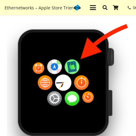
Ethernetworks – Apple Store Trier
0
phone