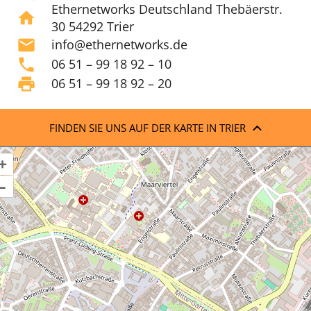
Ethernetworks Deutschland Thebäerstr.
home
30 54292 Trier
mail
info@ethernetworks.de
phone
06 51 – 99 18 92 – 10
print
06 51 – 99 18 92 – 20
FINDEN SIE UNS AUF DER KARTE IN TRIER
+
–