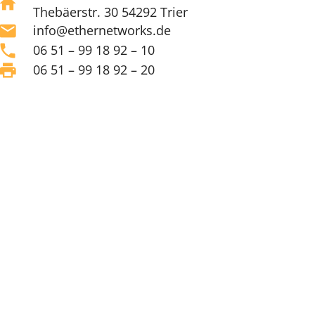
home
Thebäerstr. 30 54292 Trier
mail
info@ethernetworks.de
phone
06 51 – 99 18 92 – 10
print
06 51 – 99 18 92 – 20