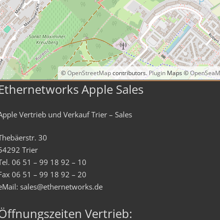
©
OpenStreetMap
contributors.
Plugin
Maps ©
OpenSeaM
Ethernetworks Apple Sales
Apple Vertrieb und Verkauf Trier – Sales
Thebäerstr. 30
54292 Trier
Tel. 06 51 – 99 18 92 – 10
Fax 06 51 – 99 18 92 – 20
eMail: sales@ethernetworks.de
Öffnungszeiten Vertrieb: