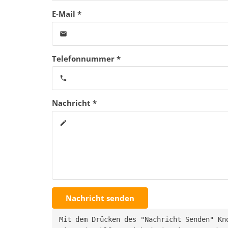
E-Mail *
email
Telefonnummer *
phone
Nachricht *
create
Nachricht senden
Mit dem Drücken des "Nachricht Senden" Kn