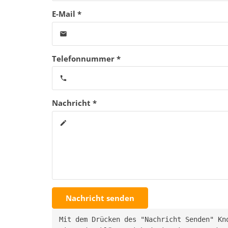
E-Mail *
email
Telefonnummer *
phone
Nachricht *
create
Nachricht senden
Mit dem Drücken des "Nachricht Senden" Kn