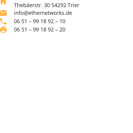
home
Thebäerstr. 30 54292 Trier
mail
info@ethernetworks.de
phone
06 51 – 99 18 92 – 10
print
06 51 – 99 18 92 – 20