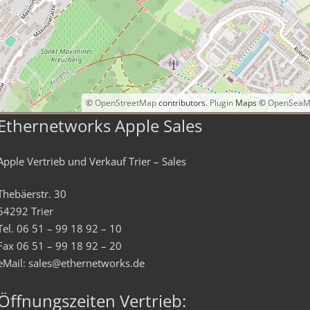
©
OpenStreetMap
contributors.
Plugin
Maps ©
OpenSeaM
Ethernetworks Apple Sales
Apple Vertrieb und Verkauf Trier – Sales
Thebäerstr. 30
54292 Trier
Tel. 06 51 – 99 18 92 – 10
Fax 06 51 – 99 18 92 – 20
eMail: sales@ethernetworks.de
Öffnungszeiten Vertrieb: