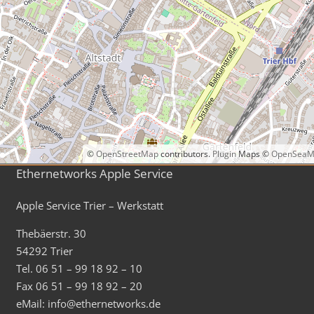
©
OpenStreetMap
contributors.
Plugin
Maps ©
OpenSeaM
Ethernetworks Apple Service
Apple Service Trier – Werkstatt
Thebäerstr. 30
54292 Trier
Tel. 06 51 – 99 18 92 – 10
Fax 06 51 – 99 18 92 – 20
eMail: info@ethernetworks.de