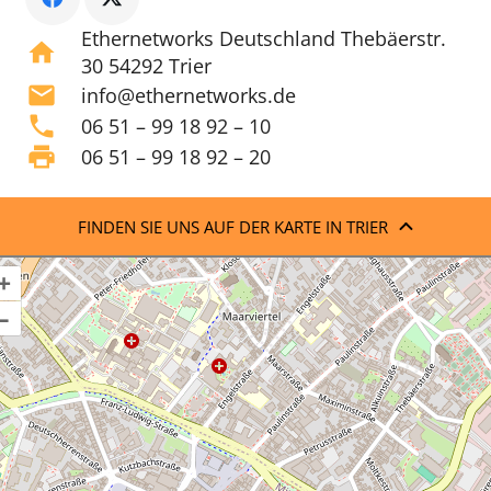
Ethernetworks Deutschland Thebäerstr.
home
30 54292 Trier
mail
info@ethernetworks.de
phone
06 51 – 99 18 92 – 10
print
06 51 – 99 18 92 – 20
FINDEN SIE UNS AUF DER KARTE IN TRIER
+
–