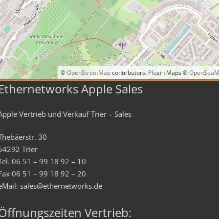
©
OpenStreetMap
contributors.
Plugin
Maps ©
OpenSeaM
Ethernetworks Apple Sales
Apple Vertrieb und Verkauf Trier – Sales
Thebäerstr. 30
54292 Trier
Tel. 06 51 – 99 18 92 – 10
Fax 06 51 – 99 18 92 – 20
eMail: sales@ethernetworks.de
Öffnungszeiten Vertrieb: