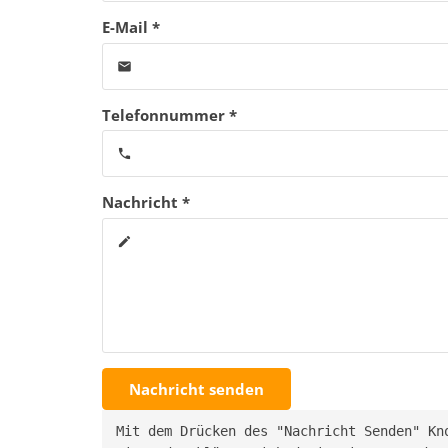
E-Mail *
email
Telefonnummer *
phone
Nachricht *
create
Nachricht senden
Mit dem Drücken des "Nachricht Senden" Kn