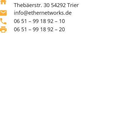
home
Thebäerstr. 30 54292 Trier
mail
info@ethernetworks.de
phone
06 51 – 99 18 92 – 10
print
06 51 – 99 18 92 – 20