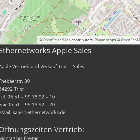
©
OpenStreetMap
contributors.
Plugin
Maps ©
OpenSeaM
Ethernetworks Apple Sales
Apple Vertrieb und Verkauf Trier – Sales
Thebäerstr. 30
54292 Trier
Tel. 06 51 – 99 18 92 – 10
Fax 06 51 – 99 18 92 – 20
eMail: sales@ethernetworks.de
Öffnungszeiten Vertrieb:
Montag bis Freitag