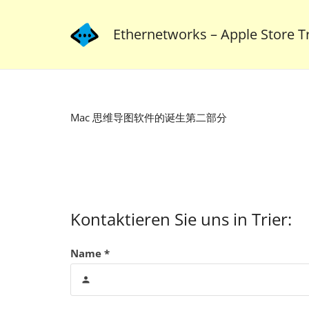
Ethernetworks – Apple Store Tr
Mac 思维导图软件的诞生第二部分
Kontaktieren Sie uns in Trier:
Name *
person