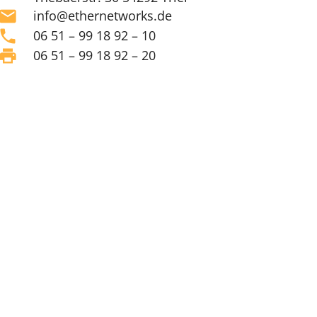
mail
info@ethernetworks.de
phone
06 51 – 99 18 92 – 10
print
06 51 – 99 18 92 – 20