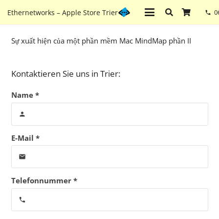
Ethernetworks – Apple Store Trier
0
phone
Sự xuất hiện của một phần mềm Mac MindMap phần II
Kontaktieren Sie uns in Trier:
Name *
person
E-Mail *
email
Telefonnummer *
phone