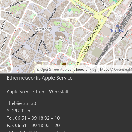
©
OpenStreetMap
contributors.
Plugin
Maps ©
OpenSeaM
Ethernetworks Apple Service
Apple Service Trier – Werkstatt
Thebäerstr. 30
54292 Trier
Tel. 06 51 – 99 18 92 – 10
Fax 06 51 – 99 18 92 – 20