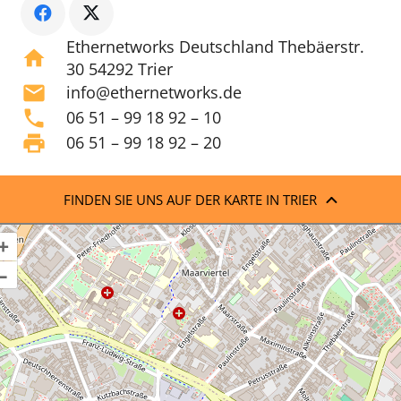
Ethernetworks Deutschland Thebäerstr.
home
30 54292 Trier
mail
info@ethernetworks.de
phone
06 51 – 99 18 92 – 10
print
06 51 – 99 18 92 – 20
FINDEN SIE UNS AUF DER KARTE IN TRIER
+
–