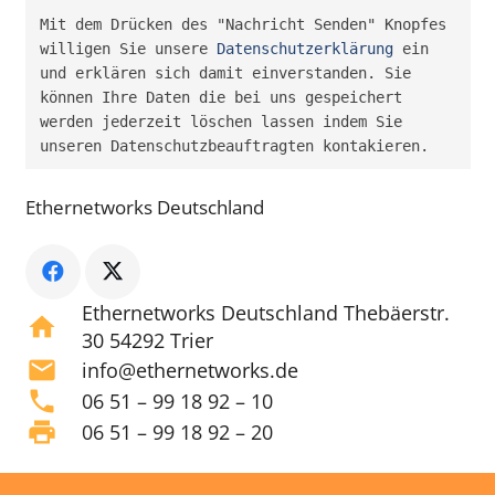
Mit dem Drücken des "Nachricht Senden" Knopfes 
willigen Sie unsere 
Datenschutzerklärung
 ein 
und erklären sich damit einverstanden. Sie 
können Ihre Daten die bei uns gespeichert 
werden jederzeit löschen lassen indem Sie 
unseren Datenschutzbeauftragten kontakieren.
Ethernetworks Deutschland
Ethernetworks Deutschland Thebäerstr.
home
30 54292 Trier
mail
info@ethernetworks.de
phone
06 51 – 99 18 92 – 10
print
06 51 – 99 18 92 – 20