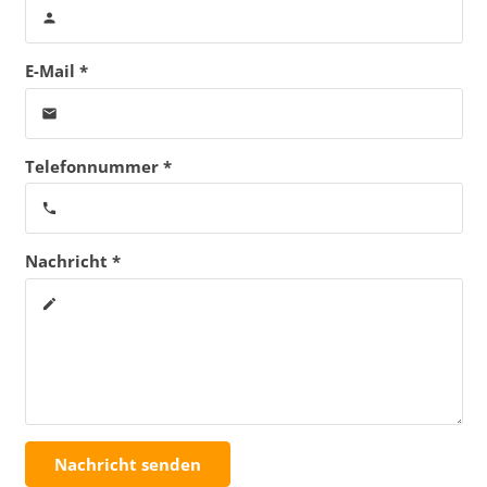
person
E-Mail *
email
Telefonnummer *
phone
Nachricht *
create
Nachricht senden