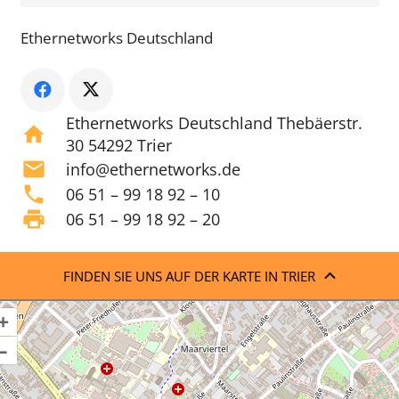
Ethernetworks Deutschland
Ethernetworks Deutschland Thebäerstr.
home
30 54292 Trier
mail
info@ethernetworks.de
phone
06 51 – 99 18 92 – 10
print
06 51 – 99 18 92 – 20
FINDEN SIE UNS AUF DER KARTE IN TRIER
+
–