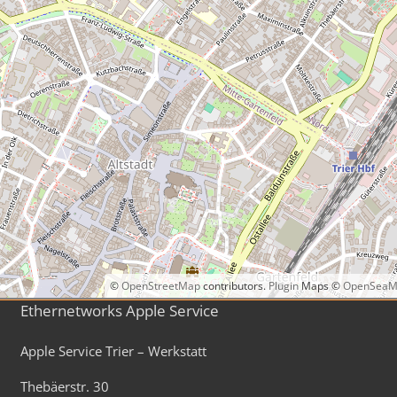
©
OpenStreetMap
contributors.
Plugin
Maps ©
OpenSeaM
Ethernetworks Apple Service
Apple Service Trier – Werkstatt
Thebäerstr. 30