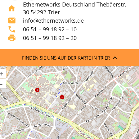
Ethernetworks Deutschland Thebäerstr.
home
30 54292 Trier
mail
info@ethernetworks.de
phone
06 51 – 99 18 92 – 10
print
06 51 – 99 18 92 – 20
FINDEN SIE UNS AUF DER KARTE IN TRIER
+
–