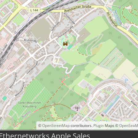
©
OpenStreetMap
contributors.
Plugin
Maps ©
OpenSeaM
Ethernetworks Apple Sales