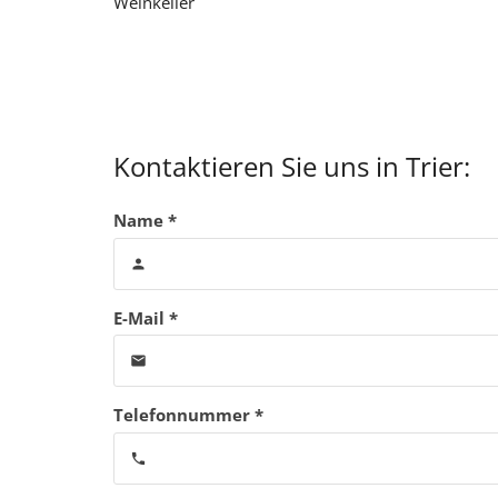
Weinkeller
Kontaktieren Sie uns in Trier:
Name *
person
E-Mail *
email
Telefonnummer *
phone