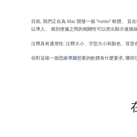
目前, 我們正在為 Mac 開發一個 “notes” 軟體
以導入。 個別便箋之間的相關性可以突出顯示連接線,
注釋具有通用性: 注釋大小、字型大小和顏色、背景色
你對這樣一個
思維導圖
想要的軟體有什麼要求, 哪