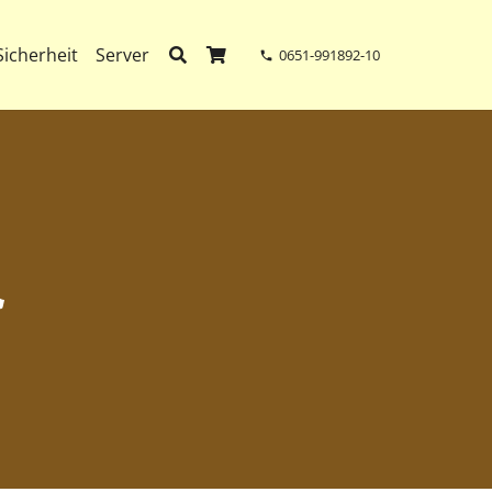
Sicherheit
Server
0651-991892-10
phone
rodukte im Warenkorb.
現