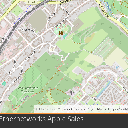
©
OpenStreetMap
contributors.
Plugin
Maps ©
OpenSeaM
Ethernetworks Apple Sales