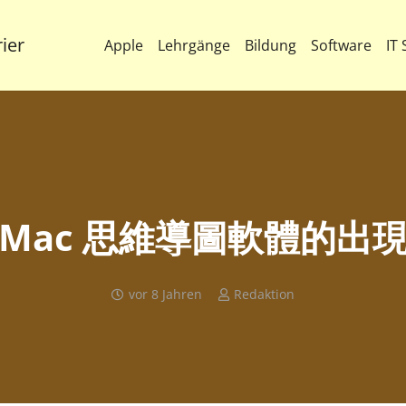
ier
Apple
Lehrgänge
Bildung
Software
IT 
Es befinden sich keine P
Mac 思維導圖軟體的出
vor 8 Jahren
Redaktion