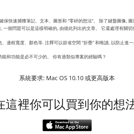
。 旨在確保快速捕獲筆記、文本、圖形和 “零碎的想法”。 除了鍵盤圖像, 圖
 一個問題可以是這樣明確的, 由彼此列出的文章。 它還處理有關切
、邊框寬度、顏色等. 注釋可以節省空間 “折疊” 和唯讀, 以防止
些功能和功能是必不可少的。 你有過類似專案的經驗嗎？
系統要求: Mac OS 10.10 或更高版本
在這裡你可以買到你的想法