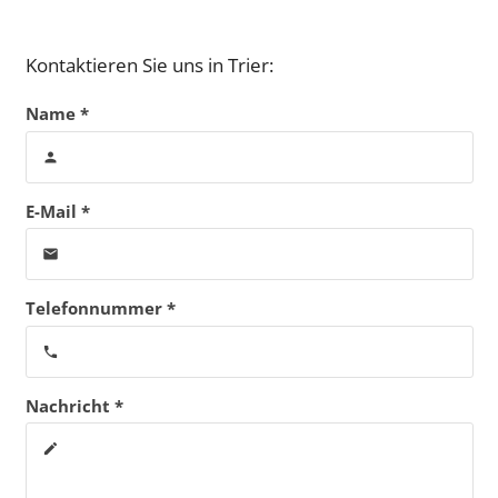
Kontaktieren Sie uns in Trier:
Name *
person
E-Mail *
email
Telefonnummer *
phone
Nachricht *
create