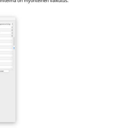
unnitelma on myönteinen vaikutus.