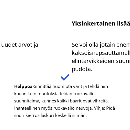
Yksinkertainen lisää
 uudet arvot ja
Se voi olla jotain e
kaksoisnapsauttamall
elintarvikkeiden suunn
pudota.
Helppoa
Kiinnittää huomiota värit ja tehdä niin
kauan kuin muutoksia teidän ruokavalio
suunnitelma, kunnes kaikki baarit ovat vihreitä.
Ihanteellinen myös ruokavalio neuvoja. Vihje: Pidä
suuri kierros laskuri keskellä silmän.