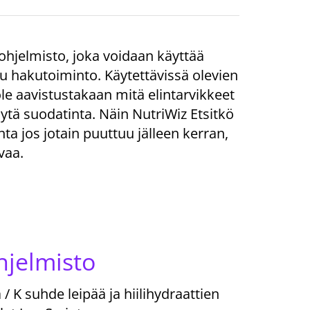
hjelmisto, joka voidaan käyttää
u hakutoiminto. Käytettävissä olevien
ole aavistustakaan mitä elintarvikkeet
äytä suodatinta. Näin NutriWiz Etsitkö
ta jos jotain puuttuu jälleen kerran,
vaa.
hjelmisto
/ K suhde leipää ja hiilihydraattien