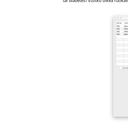
tai diabetes? Etsitkö oikea ruok