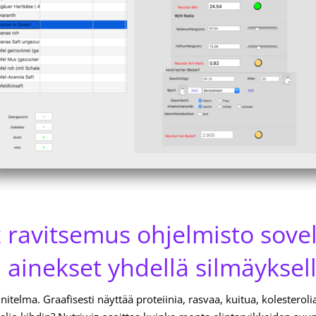
 ravitsemus ohjelmisto sove
i ainekset yhdellä silmäyksel
itelma. Graafisesti näyttää proteiinia, rasvaa, kuitua, kolesteroli