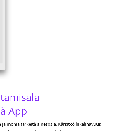
ltamisala
lä App
a ja monia tärkeitä ainesosia. Kärsitkö liikalihavuus