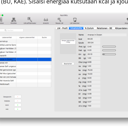
BU, KAE). Sisälsi energiaa kutsutaan kcal ja kJoul