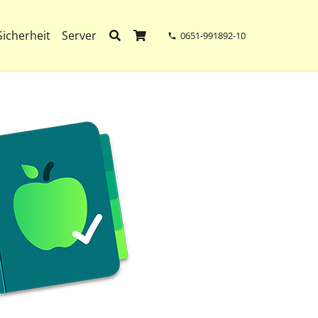
Sicherheit
Server
0651-991892-10
phone
rodukte im Warenkorb.