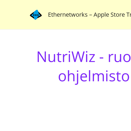
Ethernetworks – Apple Store Tr
NutriWiz - ruo
ohjelmist