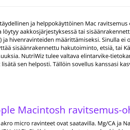
täydellinen ja helppokäyttöinen Mac ravitsemus o
 löytyy aakkosjärjestyksessä tai sisäänrakennett
 ja hivenravinteiden määrittämiseksi. Sinulla ei 
äyttää sisäänrakennettu hakutoiminto, etsiä, tai K
uuksia. NutriWiz tulee valtava elintarvike-tietokan
t lisätä sen helposti. Tällöin sovellus kanssasi kas
ple Macintosh ravitsemus-o
akro micro ravinteet ovat saatavilla. Mg/CA ja Na 