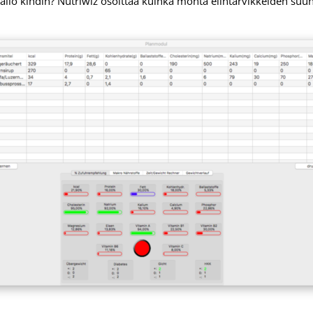
avalio kihdin? Nutriwiz osoittaa kuinka monta elintarvikkeiden su