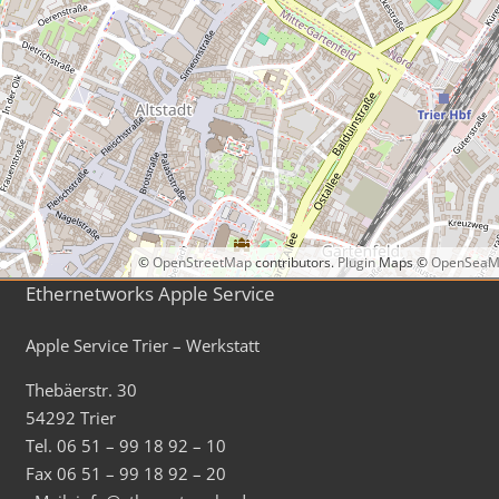
©
OpenStreetMap
contributors.
Plugin
Maps ©
OpenSeaM
Ethernetworks Apple Service
Apple Service Trier – Werkstatt
Thebäerstr. 30
54292 Trier
Tel. 06 51 – 99 18 92 – 10
Fax 06 51 – 99 18 92 – 20