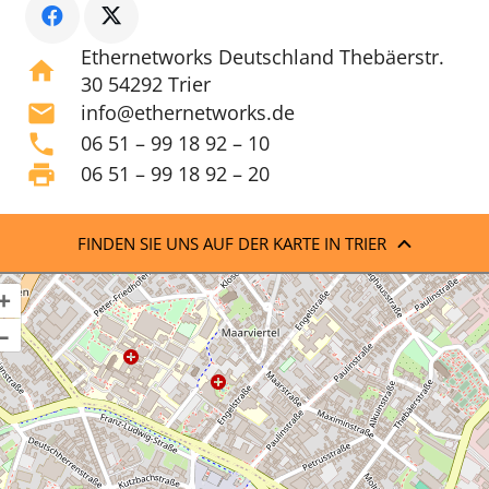
Ethernetworks Deutschland Thebäerstr.
home
30 54292 Trier
mail
info@ethernetworks.de
phone
06 51 – 99 18 92 – 10
print
06 51 – 99 18 92 – 20
FINDEN SIE UNS AUF DER KARTE IN TRIER
+
–