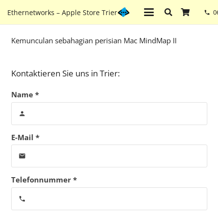
Ethernetworks – Apple Store Trier
0
phone
Kemunculan sebahagian perisian Mac MindMap II
Kontaktieren Sie uns in Trier:
Name *
person
E-Mail *
email
Telefonnummer *
phone