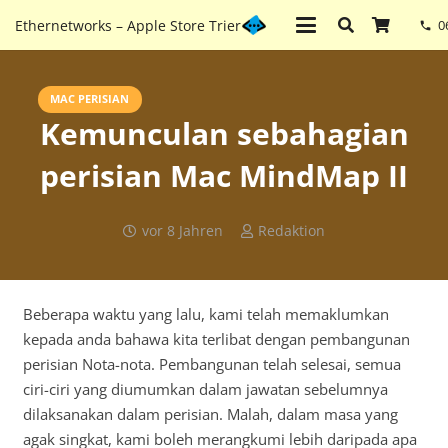
Ethernetworks – Apple Store Trier
0
phone
MAC PERISIAN
Kemunculan sebahagian
perisian Mac MindMap II
vor 8 Jahren
Redaktion
Beberapa waktu yang lalu, kami telah memaklumkan
kepada anda bahawa kita terlibat dengan pembangunan
perisian Nota-nota. Pembangunan telah selesai, semua
ciri-ciri yang diumumkan dalam jawatan sebelumnya
dilaksanakan dalam perisian. Malah, dalam masa yang
agak singkat, kami boleh merangkumi lebih daripada apa