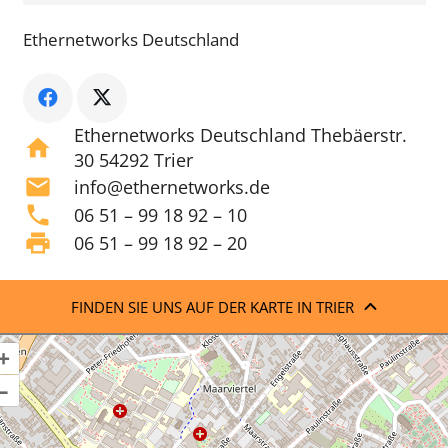
Ethernetworks Deutschland
Ethernetworks Deutschland Thebäerstr.
home
30 54292 Trier
mail
info@ethernetworks.de
phone
06 51 – 99 18 92 – 10
print
06 51 – 99 18 92 – 20
FINDEN SIE UNS AUF DER KARTE IN TRIER
+
–