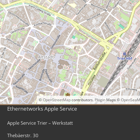
©
OpenStreetMap
contributors.
Plugin
Maps ©
OpenSeaM
Ethernetworks Apple Service
Apple Service Trier – Werkstatt
Thebäerstr. 30